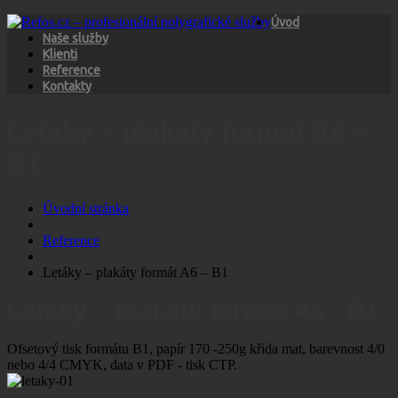
Úvod
Naše služby
Klienti
Reference
Kontakty
Letáky – plakáty formát A6 –
B1
Úvodní stránka
Reference
Letáky – plakáty formát A6 – B1
Letáky – plakáty formát A6 - B1
Ofsetový tisk formátu B1, papír 170 -250g křída mat, barevnost 4/0
nebo 4/4 CMYK, data v PDF - tisk CTP.