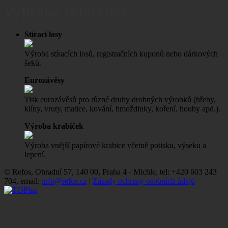
Vybrané reference
Stírací losy
Výroba stíracích losů, registračních kuponů nebo dárkových
šeků.
Eurozávěsy
Tisk eurozávěsů pro různé druhy drobných výrobků (hřeby,
klíny, vruty, matice, kování, hmoždinky, koření, houby apd.).
Výroba krabiček
Výroba vnější papírové krabice včetně potisku, výseku a
lepení.
© Refos, Ohradní­ 57, 140 00, Praha 4 - Michle, tel: +420 603 243
704, email:
info@refos.cz
|
Zásady ochrany osobních údajů